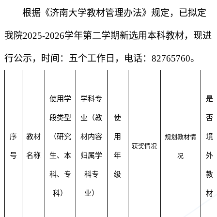
根据《济南大学教材管理办法》规定，已拟定
我院
2025-2026
学年第二学期新选用本科教材，现进
行公示，时间：五个工作日，电话：
82765760
。
使用学
学科专
是
段类型
业（教
使
否
序
教材
（研究
材内容
用
境
规划教材情
获奖情况
号
名称
生、本
归属学
年
外
况
科、专
科专
级
教
科）
业）
材