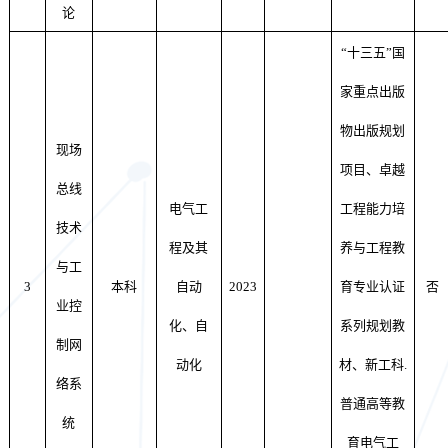
论
“十三五”国
家重点出版
物出版规划
现场
项目、卓越
总线
电气工
工程能力培
技术
程及其
养与工程教
与工
3
本科
自动
2023
育专业认证
否
业控
化、自
系列规划教
制网
动化
材、新工科
.
络系
普通高等教
统
育电气工