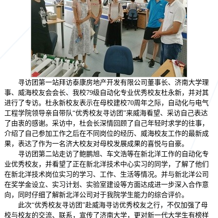
寻访团第一站拜访泰康房地产开发有限公司董事长、济南大学理
事、威海校友会会长、我校79级自动化专业优秀校友杜永新，并对其
进行了专访。杜永新校友表示在母校建校70周年之际，自动化与电气
工程学院领导亲自带队“优秀校友寻访团”来威海看望、采访自己表达
了由衷的感谢。采访中，杜会长深情回顾了自己年轻时求学的往事，
介绍了自己参加工作之后在不同岗位的经历、威海校友工作的最新成
果，表达了作为一名济大校友对母校发展成果的喜悦与自豪。
寻访团第二站走访了鲍鹏旭、车文浩等在新北洋工作的自动化专
业优秀校友，并看望了正在新北洋技术中心实习的同学，了解了他们
在新北洋技术岗位实习的学习、工作、生活等情况。并与新北洋公司
在奖学金设立、实习计划、实验室建设等方面达成进一步深入合作意
向，同时仔细了解新北洋公司对于我院学生能力的综合评价。
此次“优秀校友寻访团”赴威海寻访优秀校友之行，不仅加强了母
校与校友的交流、联系，宣传了济南大学，更对新一代大学生有榜样