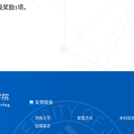
级奖励1项
。
友情链接
济南大学
智慧济大
本科招
信箱留言