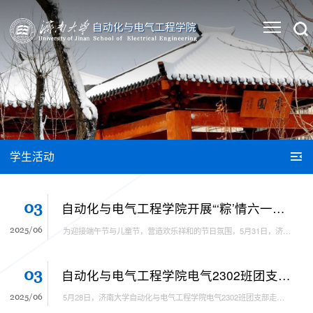
学生活动
03
自动化与电气工程学院开展“‘粽’情六一，‘童’造安康”粽子DIY志愿活动
2025/06
为迎接端午节与儿童节，营造欢乐祥和的节日氛围，5月31日，济南大学自动化与电气工程学院青年志愿者协会组织志愿者前往建南社区党群服务中心，协助社区开展“‘粽’情六一，‘童’造安康”粽子DIY活动，陪伴青少年体验传统文化，提升动手能力。 当天下午，自动化与电气工程学院的志愿者提前抵达活动现场，与社区负责人做好对接。14时活动正式开始，社区工作人员通过PPT、实物展示及播放非遗传承人包粽视频，生动讲解端午节历史、...
03
自动化与电气工程学院电气2302班团支部进社区开展防范非法集资宣传活动
2025/06
5月28日，济南大学自动化与电气工程学院电气2302班团支部走进济南市市中区七东社区，联合中泰证券开展防范非法集资宣传活动，并前往中泰证券实践基地学习金融知识。 当天上午8时30分，自动化与电气工程学院的志愿者们提前抵达社区，协助布置活动现场。9时活动开始后，同学们跟随中泰证券工作人员走进社区，通过发放宣传页、讲解典型案例等方式，向居民普及非法集资的特征、危害及防范要点，倡导大家“守住钱袋子，护好幸福家”...