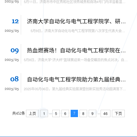
2025/05
5月11日，济南市市中区秀和社区领秀城贵和商场4号门内洋溢着温馨与欢乐。济南大学自动化与电气工程学院青年志愿者协会联合秀和社区及“喜家德水饺”，成功举办了“喂家长吃第一口水饺”主题活动，为母亲节增添了一抹温暖的色彩。活动旨在弘扬中华传统孝道文化，增进亲子间的互动交流。活动当天，自动化与电气工程学院的志愿者们早早抵达现场，有条不紊地进行准备工作。他们身着志愿服，带着院旗和组织旗，以饱满的热情迎接参与活动的家庭。...
12
济南大学自动化与电气工程学院学、研代会顺利召开，开启新征程
2025/05
5月9日，济南大学自动化与电气工程学院第八次学生代表大会、第七次研究生代表大会在庄重的氛围中拉开帷幕。本次大会聚焦多重重任，旨在回顾过往、选举新届干部并确定学院未来发展方向。 王璞老师、学院专职辅导员毛朝录老师。会议由王璞老师主持。会上依次审议通过了代表资格审查报告、主席团成员及秘书长等建议名单、大会议程、选举办法，确定了监票人、计票人。此外，通过了学院新一届学生会、研究生会主席团成员候选人预备人选名单，...
09
热血燃赛场！自动化与电气工程学院在“济大杯”篮球赛中绽放青春风采
2025/05
5月8日，济南大学“济大杯”篮球赛迎来一场备受瞩目的焦点对决，自动化与电气工程学院篮球队与材料科学与工程学院篮球队展开激烈比拼。最终，自动化与电气工程学院篮球队勇夺第五名，队员们在球场上展现出的拼搏精神和默契协作，赢得了现场观众的阵阵喝彩。比赛开场，自动化与电气工程学院的队员们迅速进入状态，凭借着彼此间的默契配合和积极主动的防守，与对手展开了势均力敌的争夺。上半场，双方比分你追我赶、交替上升，局势紧张刺激。...
08
自动化与电气工程学院助力第九届经典实验展演暨创新实验秀活动成功举办
2025/05
2025年05月06日，第九届经典实验展演暨创新实验秀活动圆满落下帷幕。在自动化与电气工程学院的牵头引领下本次生物实验秀活动在世纪家园小区顺利举办，旨在大力弘扬科学精神，提升参与者的科学素养与实践操作能力。 5月5日上午，活动在精心布置的实验室内正式开启。活动伊始，王梓岳老师充分发挥专业优势，率先引领同学们系统复习与本次实验紧密相关的知识点。他巧妙运用提问、习题演练等多元方式，精准检验同学们的知识掌握程度。在互动过程中，...
上页
1
5
6
8
9
46
下页
...
...
共452条
7