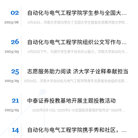
02
自动化与电气工程学院学生参与全国大学生智能车竞赛校赛，激发创新活力
2025/06
5月30日，济南大学成功举办了全国大学生智能车竞赛济南大学校赛。此次校赛旨在选拔优秀队伍参加全国大学生智能车竞赛，吸引了自动化与电气工程学院众多学子踊跃参与，展现了学生在科技创新领域的热情与实力。 本次自动化与电气工程学院派出两支队伍参赛，各参赛队伍在比赛中充分展现了扎实的专业知识和创新精神。比赛现场，智能车在赛道上疾驰，精准地识别路径、躲避障碍，各参赛团队凭借精湛的技术和默契的配合，为观众带来了一场精彩的科技盛宴。...
26
自动化与电气工程学院组织公文写作与办公能力培训
2025/05
5月25日下午，为提升学生骨干综合办公能力，济南大学自动化与电气工程学院参加了由世纪佳园乐学青少年活动队主办的“公文写作与办公综合能力提升培训班（第二期）”，培训地点在济南大学第一教学楼205教室。 本次培训内容涵盖法定公文格式、讲话稿写作、会务组织礼仪及活动摄影等实用技能，由乐学队长王梓岳主讲。他结合工作实例，详细讲解了通知、报告等常用公文的结构要点，强调“格式规范是基础，内容清晰是关键”，并通过互动问答解答了同学们在实际写作中遇到的问题。...
25
志愿服务助力阅读 济大学子诠释奉献担当
2025/05
5月24日，济南大学自动化与电气工程学院青年志愿者协会组织志愿者走进济南市图书馆，开展志愿服务活动，以实际行动弘扬志愿服务精神，助力全民阅读。早晨8点20分，自动化与电气工程学院志愿者们在校门口集合完毕，分组前往济南市图书馆。抵达后，在图书馆工作人员的指导下，志愿者们接受了简短培训，随后迅速投入到图书分类、整理和上架等工作中。活动过程中，志愿者们分工协作，认真仔细地将每一本图书归位，力求为读者营造整洁有序的阅读环境。...
21
中泰证券投教基地开展主题投教活动
2025/05
2025年5月15日,“2025年5·15全国投资者保护宣传日”“2025年全国防范非法证券期货基金宣传月”主题投教活动在中泰证券投教基地联合济南共青团路营业部的组织下顺利开展，济南大学自动化与电气工程学院的同学们应邀参与其中。 此次活动形式多样，涵盖了参观基地、专题讲座以及交流座谈等。自动化与电气工程学院的同学们先是走进投教基地进行参观，直观了解相关金融知识以及当前行业情况。在随后的专题讲座中，专业人士深入浅出地讲解各类金融要点，...
14
自动化与电气工程学院携手秀和社区，温情共庆母亲节